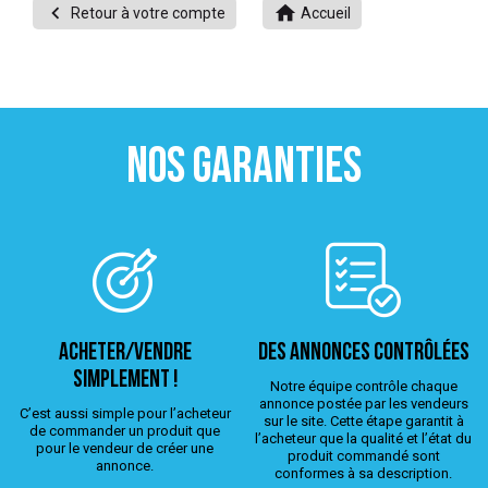


Retour à votre compte
Accueil
 ANTIGASPI
S DE COMBAT
S DE RAQUETTE
NOS GARANTIES
ACHETER/VENDRE
Des annonces contrôlées
simplement !
Notre équipe contrôle chaque
annonce postée par les vendeurs
C’est aussi simple pour l’acheteur
sur le site. Cette étape garantit à
de commander un produit que
l’acheteur que la qualité et l’état du
pour le vendeur de créer une
produit commandé sont
annonce.
conformes à sa description.