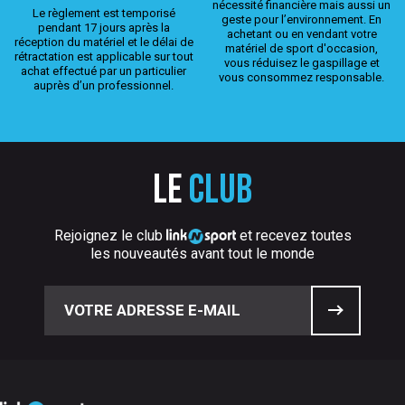
nécessité financière mais aussi un
Le règlement est temporisé
geste pour l’environnement. En
pendant 17 jours après la
achetant ou en vendant votre
réception du matériel et le délai de
matériel de sport d'occasion,
rétractation est applicable sur tout
vous réduisez le gaspillage et
achat effectué par un particulier
vous consommez responsable.
auprès d’un professionnel.
Le
club
Rejoignez le club
et recevez toutes
les nouveautés avant tout le monde