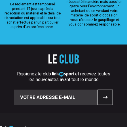
nécessité financière mais aussi un
Le règlement est temporisé
geste pour l’environnement. En
pendant 17 jours après la
achetant ou en vendant votre
réception du matériel et le délai de
matériel de sport d'occasion,
rétractation est applicable sur tout
vous réduisez le gaspillage et
achat effectué par un particulier
vous consommez responsable.
auprès d’un professionnel.
Le
club
Rejoignez le club
et recevez toutes
les nouveautés avant tout le monde