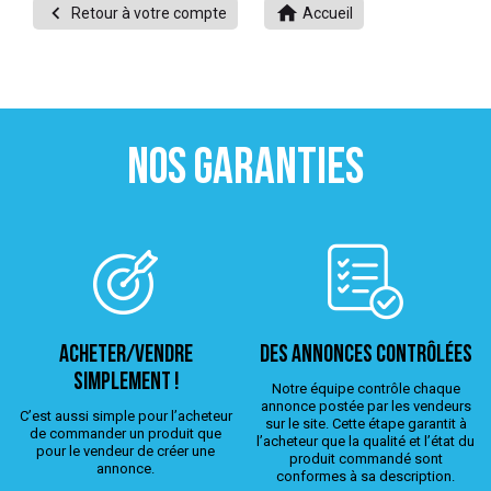


Retour à votre compte
Accueil
 ANTIGASPI
S DE COMBAT
S DE RAQUETTE
NOS GARANTIES
ACHETER/VENDRE
Des annonces contrôlées
simplement !
Notre équipe contrôle chaque
annonce postée par les vendeurs
C’est aussi simple pour l’acheteur
sur le site. Cette étape garantit à
de commander un produit que
l’acheteur que la qualité et l’état du
pour le vendeur de créer une
produit commandé sont
annonce.
conformes à sa description.