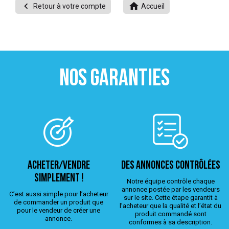


Retour à votre compte
Accueil
 ANTIGASPI
S DE COMBAT
S DE RAQUETTE
NOS GARANTIES
ACHETER/VENDRE
Des annonces contrôlées
simplement !
Notre équipe contrôle chaque
annonce postée par les vendeurs
C’est aussi simple pour l’acheteur
sur le site. Cette étape garantit à
de commander un produit que
l’acheteur que la qualité et l’état du
pour le vendeur de créer une
produit commandé sont
annonce.
conformes à sa description.