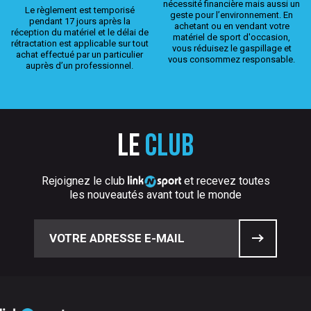
nécessité financière mais aussi un
Le règlement est temporisé
geste pour l’environnement. En
pendant 17 jours après la
achetant ou en vendant votre
réception du matériel et le délai de
matériel de sport d'occasion,
rétractation est applicable sur tout
vous réduisez le gaspillage et
achat effectué par un particulier
vous consommez responsable.
auprès d’un professionnel.
Le
club
Rejoignez le club
et recevez toutes
les nouveautés avant tout le monde