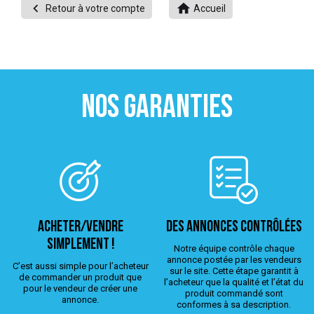


Retour à votre compte
Accueil
 ANTIGASPI
S DE COMBAT
S DE RAQUETTE
NOS GARANTIES
ACHETER/VENDRE
Des annonces contrôlées
simplement !
Notre équipe contrôle chaque
annonce postée par les vendeurs
C’est aussi simple pour l’acheteur
sur le site. Cette étape garantit à
de commander un produit que
l’acheteur que la qualité et l’état du
pour le vendeur de créer une
produit commandé sont
annonce.
conformes à sa description.