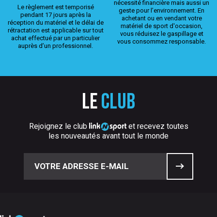
nécessité financière mais aussi un
Le règlement est temporisé
geste pour l’environnement. En
pendant 17 jours après la
achetant ou en vendant votre
réception du matériel et le délai de
matériel de sport d'occasion,
rétractation est applicable sur tout
vous réduisez le gaspillage et
achat effectué par un particulier
vous consommez responsable.
auprès d’un professionnel.
Le
club
Rejoignez le club
et recevez toutes
les nouveautés avant tout le monde