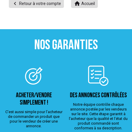


Retour à votre compte
Accueil
 ANTIGASPI
S DE COMBAT
S DE RAQUETTE
NOS GARANTIES
ACHETER/VENDRE
Des annonces contrôlées
simplement !
Notre équipe contrôle chaque
annonce postée par les vendeurs
C’est aussi simple pour l’acheteur
sur le site. Cette étape garantit à
de commander un produit que
l’acheteur que la qualité et l’état du
pour le vendeur de créer une
produit commandé sont
annonce.
conformes à sa description.