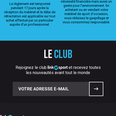
nécessité financière mais aussi un
Le règlement est temporisé
geste pour l’environnement. En
pendant 17 jours après la
achetant ou en vendant votre
réception du matériel et le délai de
matériel de sport d'occasion,
rétractation est applicable sur tout
vous réduisez le gaspillage et
achat effectué par un particulier
vous consommez responsable.
auprès d’un professionnel.
Le
club
Rejoignez le club
et recevez toutes
les nouveautés avant tout le monde