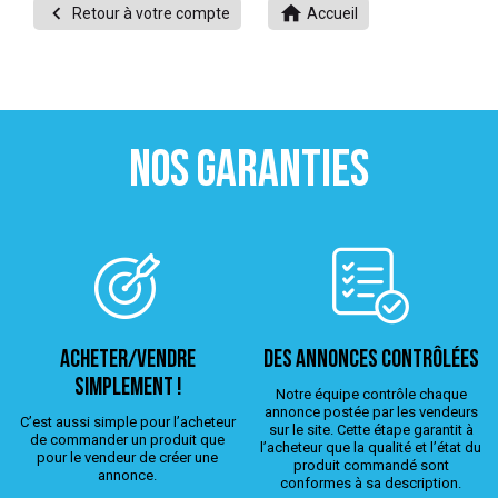


Retour à votre compte
Accueil
 ANTIGASPI
S DE COMBAT
S DE RAQUETTE
NOS GARANTIES
ACHETER/VENDRE
Des annonces contrôlées
simplement !
Notre équipe contrôle chaque
annonce postée par les vendeurs
C’est aussi simple pour l’acheteur
sur le site. Cette étape garantit à
de commander un produit que
l’acheteur que la qualité et l’état du
pour le vendeur de créer une
produit commandé sont
annonce.
conformes à sa description.