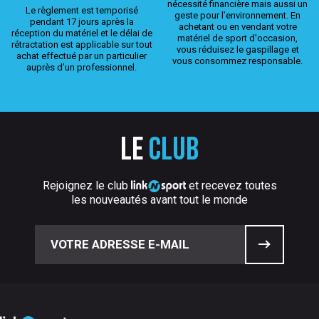
nécessité financière mais aussi un
Le règlement est temporisé
geste pour l’environnement. En
pendant 17 jours après la
achetant ou en vendant votre
réception du matériel et le délai de
matériel de sport d'occasion,
rétractation est applicable sur tout
vous réduisez le gaspillage et
achat effectué par un particulier
vous consommez responsable.
auprès d’un professionnel.
Le
club
Rejoignez le club
et recevez toutes
les nouveautés avant tout le monde