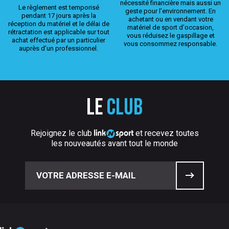
nécessité financière mais aussi un
Le règlement est temporisé
geste pour l’environnement. En
pendant 17 jours après la
achetant ou en vendant votre
réception du matériel et le délai de
matériel de sport d'occasion,
rétractation est applicable sur tout
vous réduisez le gaspillage et
achat effectué par un particulier
vous consommez responsable.
auprès d’un professionnel.
Le
club
Rejoignez le club
et recevez toutes
les nouveautés avant tout le monde