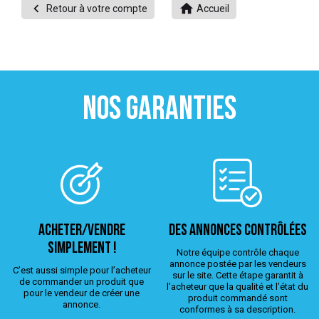


Retour à votre compte
Accueil
 ANTIGASPI
S DE COMBAT
S DE RAQUETTE
NOS GARANTIES
ACHETER/VENDRE
Des annonces contrôlées
simplement !
Notre équipe contrôle chaque
annonce postée par les vendeurs
C’est aussi simple pour l’acheteur
sur le site. Cette étape garantit à
de commander un produit que
l’acheteur que la qualité et l’état du
pour le vendeur de créer une
produit commandé sont
annonce.
conformes à sa description.