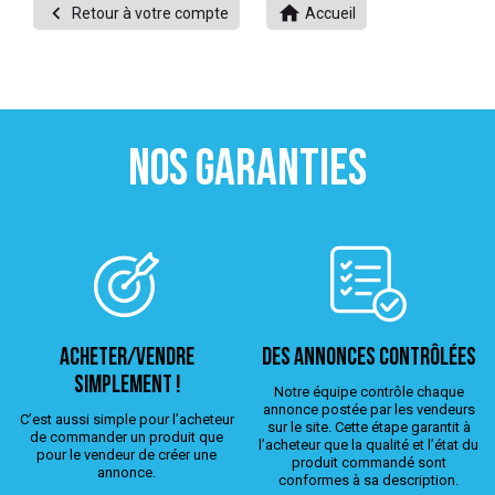


Retour à votre compte
Accueil
 ANTIGASPI
S DE COMBAT
S DE RAQUETTE
NOS GARANTIES
ACHETER/VENDRE
Des annonces contrôlées
simplement !
Notre équipe contrôle chaque
annonce postée par les vendeurs
C’est aussi simple pour l’acheteur
sur le site. Cette étape garantit à
de commander un produit que
l’acheteur que la qualité et l’état du
pour le vendeur de créer une
produit commandé sont
annonce.
conformes à sa description.