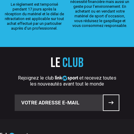
nécessité financière mais aussi un
Le règlement est temporisé
geste pour l’environnement. En
pendant 17 jours après la
achetant ou en vendant votre
réception du matériel et le délai de
matériel de sport d'occasion,
rétractation est applicable sur tout
vous réduisez le gaspillage et
achat effectué par un particulier
vous consommez responsable.
auprès d’un professionnel.
Le
club
Rejoignez le club
et recevez toutes
les nouveautés avant tout le monde