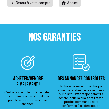


Retour à votre compte
Accueil
 ANTIGASPI
S DE COMBAT
S DE RAQUETTE
NOS GARANTIES
ACHETER/VENDRE
Des annonces contrôlées
simplement !
Notre équipe contrôle chaque
annonce postée par les vendeurs
C’est aussi simple pour l’acheteur
sur le site. Cette étape garantit à
de commander un produit que
l’acheteur que la qualité et l’état du
pour le vendeur de créer une
produit commandé sont
annonce.
conformes à sa description.