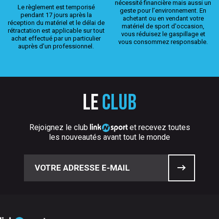
nécessité financière mais aussi un
Le règlement est temporisé
geste pour l’environnement. En
pendant 17 jours après la
achetant ou en vendant votre
réception du matériel et le délai de
matériel de sport d'occasion,
rétractation est applicable sur tout
vous réduisez le gaspillage et
achat effectué par un particulier
vous consommez responsable.
auprès d’un professionnel.
Le
club
Rejoignez le club
et recevez toutes
les nouveautés avant tout le monde