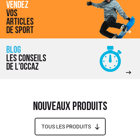
VENDEZ
VOS
 ANTIGASPI
ARTICLES
S DE COMBAT
DE SPORT
S DE RAQUETTE
BLOG
LES CONSEILS
DE L'OCCAZ
NOUVEAUX PRODUITS