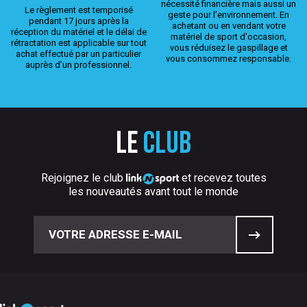
nécessité financière mais aussi un
Le règlement est temporisé
geste pour l’environnement. En
pendant 17 jours après la
achetant ou en vendant votre
réception du matériel et le délai de
matériel de sport d'occasion,
rétractation est applicable sur tout
vous réduisez le gaspillage et
achat effectué par un particulier
vous consommez responsable.
auprès d’un professionnel.
Le
club
Rejoignez le club
et recevez toutes
les nouveautés avant tout le monde