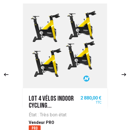
Prix
2 880,00 €
LOT 4 VÉLOS INDOOR
TTC
CYCLING...
État : Très bon état
Vendeur PRO
Pro