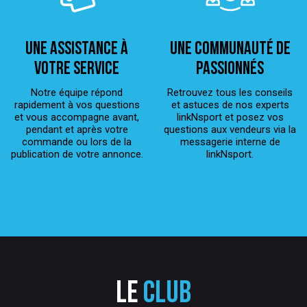
Une assistance à
Une Communauté de
votre service
passionnés
Notre équipe répond
Retrouvez tous les conseils
rapidement à vos questions
et astuces de nos experts
et vous accompagne avant,
linkNsport et posez vos
pendant et après votre
questions aux vendeurs via la
commande ou lors de la
messagerie interne de
publication de votre annonce.
linkNsport.
Le
club