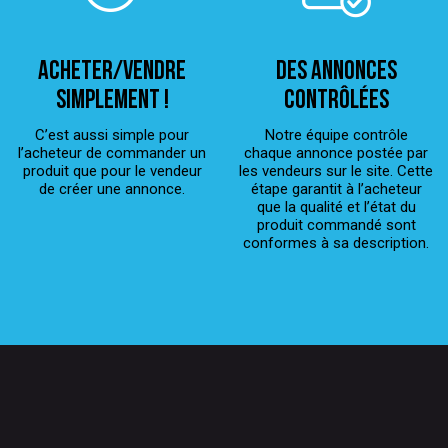
ACHETER/VENDRE
Des annonces
simplement !
contrôlées
C’est aussi simple pour
Notre équipe contrôle
l’acheteur de commander un
chaque annonce postée par
produit que pour le vendeur
les vendeurs sur le site. Cette
de créer une annonce.
étape garantit à l’acheteur
que la qualité et l’état du
produit commandé sont
conformes à sa description.