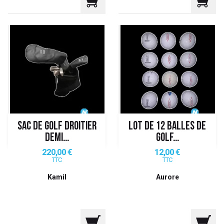
SAC DE GOLF DROITIER
LOT DE 12 BALLES DE
DEMI...
GOLF...
Prix
Prix
220,00 €
12,00 €
TTC
TTC
Kamil
Aurore