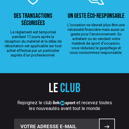
Des transactions
Un geste éco-responsable
sécurisées
L’occasion ne devrait plus être une
nécessité financière mais aussi un
Le règlement est temporisé
geste pour l’environnement. En
pendant 17 jours après la
achetant ou en vendant votre
réception du matériel et le délai de
matériel de sport d'occasion,
rétractation est applicable sur tout
vous réduisez le gaspillage et
achat effectué par un particulier
vous consommez responsable.
auprès d’un professionnel.
Le
club
Rejoignez le club
et recevez toutes
les nouveautés avant tout le monde