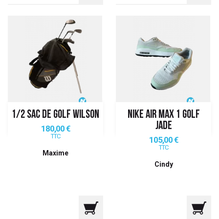
1/2 SAC DE GOLF WILSON
NIKE AIR MAX 1 GOLF
JADE
Prix
180,00 €
TTC
Prix
105,00 €
TTC
Maxime
Cindy