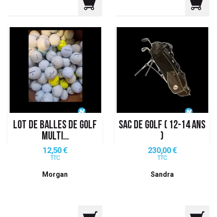
LOT DE BALLES DE GOLF
SAC DE GOLF ( 12-14 ANS
MULTI...
)
Prix
Prix
12,50 €
230,00 €
TTC
TTC
Morgan
Sandra