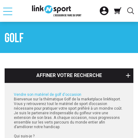







OUR
RETOUR
RETOUR
RETOUR
RETOUR
RETOUR
RETOUR
GOLF

ATION
SELLE D'EQUITAT
SKI ALPIN
CLUB
FITNESS CARDIO
VTT
VOILE

ACCESSOIRES
SKI NORDIQUE
SAC
MUSCULATION
VELO DE ROUTE
BATEAU PLAISAN

SNOWBOARD
CHARIOT
VELO URBAIN ET 
GLISSE
AFFINER VOTRE RECHERCHE

SS MUSCU
AUTRES MATERIEL
ACCESSOIRES DE
VELO ELECTRIQU
ACCESSOIRES NA

SME
LOT SKIS
ACCESSOIRES DE
Vendre son matériel de golf d'occasion
Bienvenue sur la thématique Golf de la marketplace linkNsport.
Vous y retrouverez tout le matériel de sport d’occasion

QUE
VELO ENFANT
nécessaire pour pratiquer votre sport préféré à un moindre coût.
Je suis le partenaire indispensable du golfeur voire une
extension de son bras. A chaque occasion, nous progressons
S
ensemble sur les verts parcours du monde entier afin
d’améliorer notre handicap.
SPORT
Qui suis-je ?