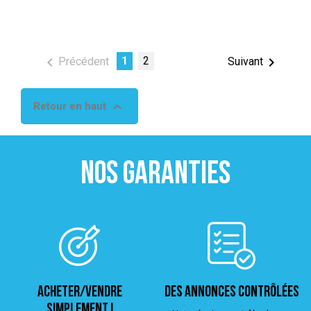

1
2

Précédent
Suivant

Retour en haut
NOS GARANTIES
ACHETER/VENDRE
Des annonces contrôlées
simplement !