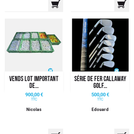
VENDS LOT IMPORTANT
SÉRIE DE FER CALLAWAY
DE...
GOLF...
Prix
Prix
900,00 €
500,00 €
TTC
TTC
Nicolas
Edouard