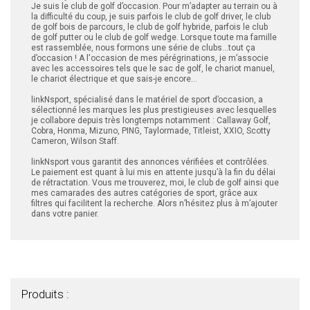
Je suis le club de golf d’occasion. Pour m’adapter au terrain ou à
la difficulté du coup, je suis parfois le club de golf driver, le club
 ANTIGASPI
de golf bois de parcours, le club de golf hybride, parfois le club
de golf putter ou le club de golf wedge. Lorsque toute ma famille
est rassemblée, nous formons une série de clubs...tout ça
S DE COMBAT
d’occasion ! A l'occasion de mes pérégrinations, je m’associe
avec les accessoires tels que le sac de golf, le chariot manuel,
le chariot électrique et que sais-je encore…
S DE RAQUETTE
linkNsport, spécialisé dans le matériel de sport d’occasion, a
sélectionné les marques les plus prestigieuses avec lesquelles
je collabore depuis très longtemps notamment : Callaway Golf,
Cobra, Honma, Mizuno, PING, Taylormade, Titleist, XXIO, Scotty
Cameron, Wilson Staff.
linkNsport vous garantit des annonces vérifiées et contrôlées.
Le paiement est quant à lui mis en attente jusqu’à la fin du délai
de rétractation. Vous me trouverez, moi, le club de golf ainsi que
mes camarades des autres catégories de sport, grâce aux
filtres qui facilitent la recherche. Alors n’hésitez plus à m’ajouter
dans votre panier.
Produits :