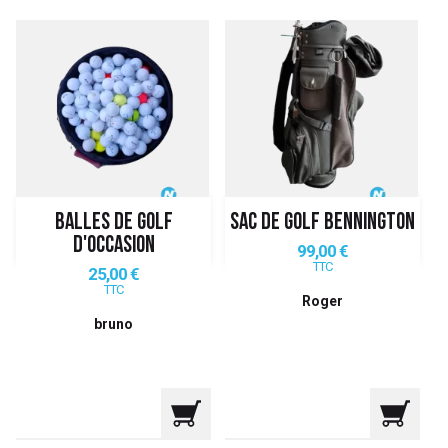
BALLES DE GOLF
SAC DE GOLF BENNINGTON
D'OCCASION
Prix
99,00 €
TTC
Prix
25,00 €
TTC
Roger
bruno