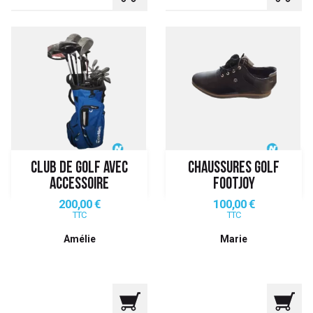
CLUB DE GOLF AVEC
CHAUSSURES GOLF
ACCESSOIRE
FOOTJOY
Prix
Prix
200,00 €
100,00 €
TTC
TTC
Amélie
Marie