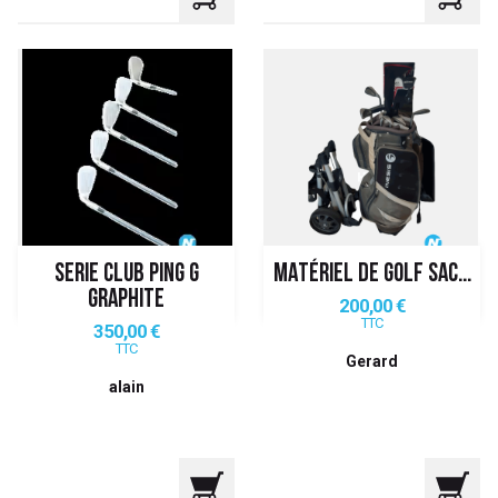
SERIE CLUB PING G
MATÉRIEL DE GOLF SAC...
GRAPHITE
Prix
200,00 €
TTC
Prix
350,00 €
TTC
Gerard
alain