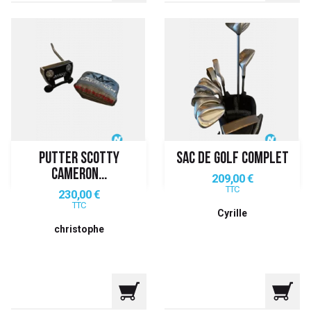
PUTTER SCOTTY
SAC DE GOLF COMPLET
CAMERON...
Prix
209,00 €
TTC
Prix
230,00 €
TTC
Cyrille
christophe