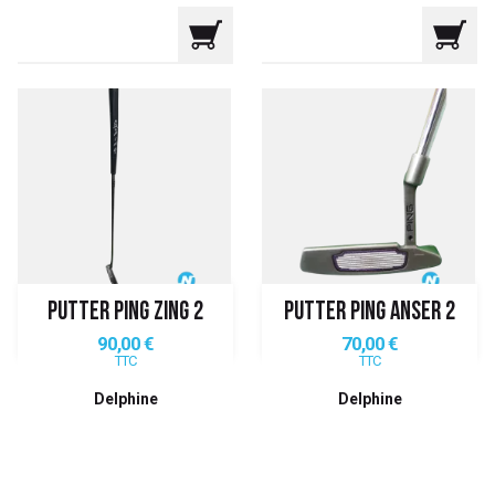
PUTTER PING ZING 2
PUTTER PING ANSER 2
Prix
Prix
90,00 €
70,00 €
TTC
TTC
Delphine
Delphine