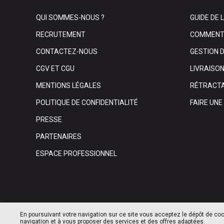
QUI SOMMES-NOUS ?
GUIDE DE 
RECRUTEMENT
COMMENT 
CONTACTEZ-NOUS
GESTION 
CGV ET CGU
LIVRAISO
MENTIONS LÉGALES
RÉTRACTA
POLITIQUE DE CONFIDENTIALITÉ
FAIRE UN
PRESSE
PARTENAIRES
ESPACE PROFESSIONNEL
En poursuivant votre navigation sur ce site vous acceptez le dépôt de coo
navigation et à vous proposer des services et des offres adaptées.