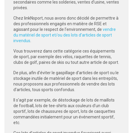
secondaires comme les solderies, ventes d’usine, ventes
privées.
 ANTIGASPI
Chez linkNsport, nous avons donc décidé de permettre à
des professionnels engagés en matière de RSE et
S DE COMBAT
agissant pour le respect de l’environnement, de
vendre
du matériel de sport et/ou des lots d’articles de sport
S DE RAQUETTE
invendus
.
Vous trouverez dans cette catégorie ces équipements
de sport, par exemple des vélos, raquettes de tennis,
clubs de golf, paires de skis ou tout autre article de sport.
De plus, afin d’éviter le gaspillage d’articles de sport ou le
stockage inutile de matériel de sport dans les entrepôts,
nous proposons aux professionnels de vendre des lots
d’articles, tous sports confondus.
Il s’agit par exemple, de déstockage de lots de maillots
de football, lots de tee-shirts aux couleurs d’un club
sportif, lots de chaussures de sport, lots de casquettes
commandées initialement pour un événement sportif,
etc.