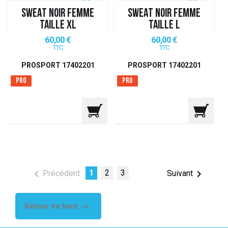
SWEAT NOIR FEMME
SWEAT NOIR FEMME
TAILLE XL
TAILLE L
Prix
Prix
60,00 €
60,00 €
TTC
TTC
PROSPORT 17402201
PROSPORT 17402201
Pro
Pro

1
2
3

Précédent
Suivant

Retour en haut