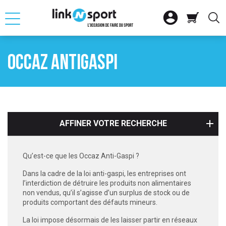







OUR
RETOUR
RETOUR
RETOUR
RETOUR
RETOUR
RETOUR
OCCAZ ANTIGASPI

ATION
SELLE D'EQUITAT
SKI ALPIN
CLUB
FITNESS CARDIO
VTT
VOILE

ACCESSOIRES
SKI NORDIQUE
SAC
MUSCULATION
VELO DE ROUTE
BATEAU PLAISAN

SNOWBOARD
CHARIOT
VELO URBAIN ET 
GLISSE
AFFINER VOTRE RECHERCHE

SS MUSCU
AUTRES MATERIEL
ACCESSOIRES DE
VELO ELECTRIQU
ACCESSOIRES NA

SME
LOT SKIS
ACCESSOIRES DE
Qu’est-ce que les Occaz Anti-Gaspi ?
Dans la cadre de la loi anti-gaspi, les entreprises ont

QUE
VELO ENFANT
l’interdiction de détruire les produits non alimentaires
non vendus, qu’il s’agisse d’un surplus de stock ou de
S
produits comportant des défauts mineurs.
La loi impose désormais de les laisser partir en réseaux
SPORT