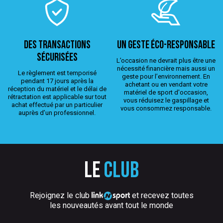
Des transactions
Un geste éco-responsable
sécurisées
L’occasion ne devrait plus être une
nécessité financière mais aussi un
Le règlement est temporisé
geste pour l’environnement. En
pendant 17 jours après la
achetant ou en vendant votre
réception du matériel et le délai de
matériel de sport d'occasion,
rétractation est applicable sur tout
vous réduisez le gaspillage et
achat effectué par un particulier
vous consommez responsable.
auprès d’un professionnel.
Le
club
Rejoignez le club
et recevez toutes
les nouveautés avant tout le monde