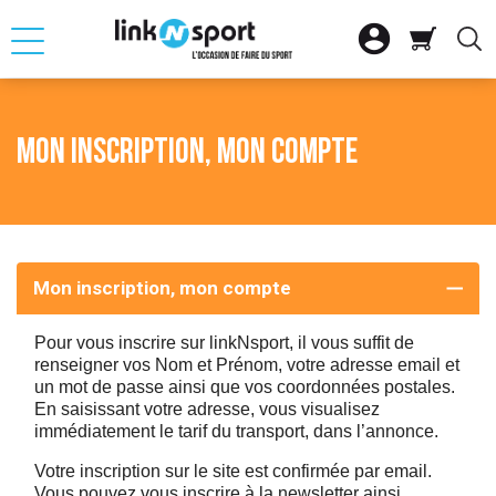







OUR
RETOUR
RETOUR
RETOUR
RETOUR
RETOUR
RETOUR

ATION
SELLE D'EQUITAT
SKI ALPIN
CLUB
FITNESS CARDIO
VTT
VOILE
Mon inscription, mon compte

ACCESSOIRES
SKI NORDIQUE
SAC
MUSCULATION
VELO DE ROUTE
BATEAU PLAISAN

SNOWBOARD
CHARIOT
VELO URBAIN ET 
GLISSE
Mon inscription, mon compte

SS MUSCU
AUTRES MATERIEL
ACCESSOIRES DE
VELO ELECTRIQU
ACCESSOIRES NA

SME
LOT SKIS
ACCESSOIRES DE
Pour vous inscrire sur linkNsport, il vous suffit de
renseigner vos Nom et Prénom, votre adresse email et
un mot de passe ainsi que vos coordonnées postales.

QUE
VELO ENFANT
En saisissant votre adresse, vous visualisez
immédiatement le tarif du transport, dans l’annonce.
S
Votre inscription sur le site est confirmée par email.
SPORT
Vous pouvez vous inscrire à la newsletter ainsi