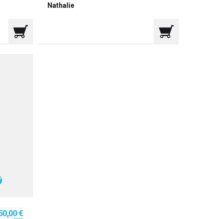
Nathalie
ix
50,00 €