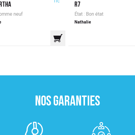
TTC
ERTHA
R7
 Comme neuf
État : Bon état
e
Nathalie
NOS GARANTIES