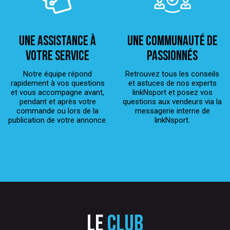
Une assistance à
Une Communauté de
votre service
passionnés
Notre équipe répond
Retrouvez tous les conseils
rapidement à vos questions
et astuces de nos experts
et vous accompagne avant,
linkNsport et posez vos
pendant et après votre
questions aux vendeurs via la
commande ou lors de la
messagerie interne de
publication de votre annonce.
linkNsport.
Le
club