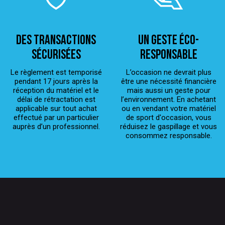
Des transactions
Un geste éco-
sécurisées
responsable
Le règlement est temporisé
L’occasion ne devrait plus
pendant 17 jours après la
être une nécessité financière
réception du matériel et le
mais aussi un geste pour
délai de rétractation est
l’environnement. En achetant
applicable sur tout achat
ou en vendant votre matériel
effectué par un particulier
de sport d'occasion, vous
auprès d’un professionnel.
réduisez le gaspillage et vous
consommez responsable.