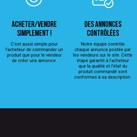
ACHETER/VENDRE
Des annonces
simplement !
contrôlées
C’est aussi simple pour
Notre équipe contrôle
l’acheteur de commander un
chaque annonce postée par
produit que pour le vendeur
les vendeurs sur le site. Cette
de créer une annonce.
étape garantit à l’acheteur
que la qualité et l’état du
produit commandé sont
conformes à sa description.