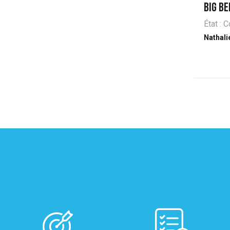
BIG B
État :
Nathali