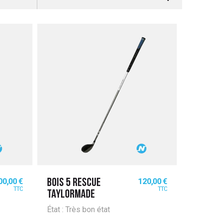
ix
Prix
00,00 €
120,00 €
BOIS 5 RESCUE
TTC
TTC
TAYLORMADE
État : Très bon état