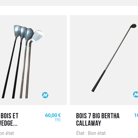
Prix
Pr
60,00 €
1
 BOIS ET
BOIS 7 BIG BERTHA
TTC
EDGE...
CALLAWAY
Bon état
État : Bon état