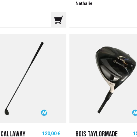
Nathalie
Prix
Pr
120,00 €
1
5 CALLAWAY
BOIS TAYLORMADE