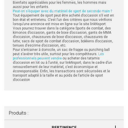
Bienfaits appréciables pour les femmes, les hommes mais
aussi pour les enfants.
 ANTIGASPI
Peut-on s’équiper avec du matériel de sport de seconde main ?
Tout équipement de sport peut être acheté d’occasion s’il est en
bon état et entretenu. C’est l’un des critères que nous vérifions
S DE COMBAT
lorsqu’une annonce est mise en ligne sur le site linkNsport.
Vous pourrez trouver dans la catégorie Sports de combat, des
kimonos d’occasion, gants de boxe d’occasion, gants de MMA
S DE RAQUETTE
d’occasion, chaussures de boxe d’occasion, chaussures de
lutte, sacs de sport de combat d’occasion, bokkens d’occasion,
tenues d’escrime d’occasion, etc.
Pour s’entrainer à domicile, un sac de frappe ou punching ball
peut s’avérer très utile, surtout pour les compétiteurs.
Les
professionnels peuvent vendre
ou acheter des tatamis
d’occasion en lot ou à l’unité, sur linkNsport, dans le cadre d’un
renouvellement de leur matériel, c’est économique et
écoresponsable. Enfin, les transactions sont sécurisées et le
transport adapté à la taille et au poids de l’article de sport
d’occasion
Produits :
PERTINENCE