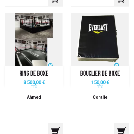
RING DE BOXE
BOUCLIER DE BOXE
Prix
Prix
8 500,00 €
150,00 €
TTC
TTC
Ahmed
Coralie