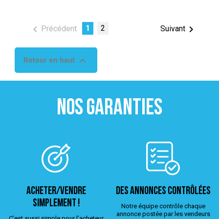

1
2

Précédent
Suivant

Retour en haut
NOS GARANTIES
ACHETER/VENDRE
Des annonces contrôlées
simplement !
Notre équipe contrôle chaque
annonce postée par les vendeurs
C’est aussi simple pour l’acheteur