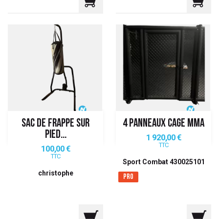
SAC DE FRAPPE SUR
4 PANNEAUX CAGE MMA
PIED...
Prix
1 920,00 €
TTC
Prix
100,00 €
TTC
Sport Combat 430025101
christophe
Pro