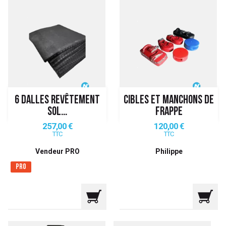
6 DALLES REVÊTEMENT
CIBLES ET MANCHONS DE
SOL...
FRAPPE
Prix
Prix
257,00 €
120,00 €
TTC
TTC
Vendeur PRO
Philippe
Pro