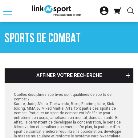







OUR
RETOUR
RETOUR
RETOUR
RETOUR
RETOUR
RETOUR
SPORTS DE COMBAT

ATION
SELLE D'EQUITAT
SKI ALPIN
CLUB
FITNESS CARDIO
VTT
VOILE

ACCESSOIRES
SKI NORDIQUE
SAC
MUSCULATION
VELO DE ROUTE
BATEAU PLAISAN

SNOWBOARD
CHARIOT
VELO URBAIN ET 
GLISSE
AFFINER VOTRE RECHERCHE

SS MUSCU
AUTRES MATERIEL
ACCESSOIRES DE
VELO ELECTRIQU
ACCESSOIRES NA

SME
LOT SKIS
ACCESSOIRES DE
Quelles disciplines sportives sont qualifiées de sports de
combat ?
Karaté, Judo, Aïkido, Taekwondo, Boxe, Escrime, lutte, Kick-

QUE
VELO ENFANT
boxing, MMA ou Mixed Martial Arts, font partie des sports de
combat. Pratiquer un sport de combat est bénéfique pour
entretenir son corps, améliorer son mental, donc sa santé. En
S
effet, ils permettent de développer la concentration, le sens de
l’observation et canaliser son énergie. De plus, la pratique d’un
sport de combat améliore l’équilibre, la coordination, développe
SPORT
la masse musculaire et renforce le système cardio-vasculaire.