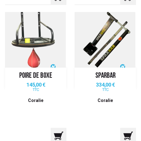
POIRE DE BOXE
SPARBAR
Prix
Prix
145,00 €
334,00 €
TTC
TTC
Coralie
Coralie