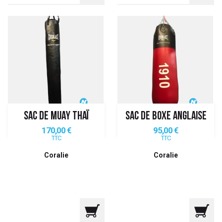
SAC DE MUAY THAÏ
SAC DE BOXE ANGLAISE
Prix
Prix
170,00 €
95,00 €
TTC
TTC
Coralie
Coralie