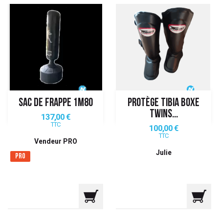
SAC DE FRAPPE 1M80
PROTÈGE TIBIA BOXE
TWINS...
Prix
137,00 €
TTC
Prix
100,00 €
TTC
Vendeur PRO
Julie
Pro