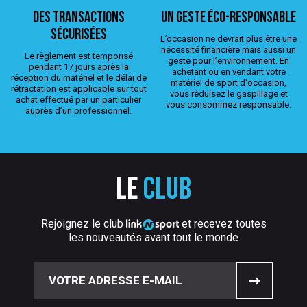
Des transactions
Un geste éco-responsable
sécurisées
L’occasion ne devrait plus être une
nécessité financière mais aussi un
Le règlement est temporisé
geste pour l’environnement. En
pendant 17 jours après la
achetant ou en vendant votre
réception du matériel et le délai de
matériel de sport d'occasion,
rétractation est applicable sur tout
vous réduisez le gaspillage et
achat effectué par un particulier
vous consommez responsable.
auprès d’un professionnel.
Le
club
Rejoignez le club
et recevez toutes
les nouveautés avant tout le monde