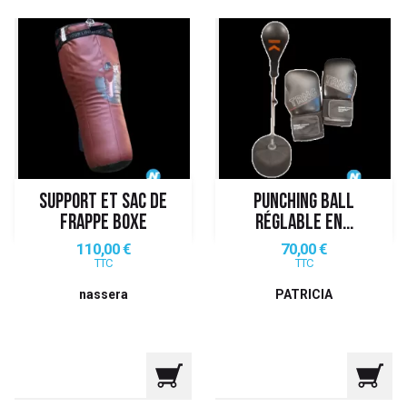
SUPPORT ET SAC DE
PUNCHING BALL
FRAPPE BOXE
RÉGLABLE EN...
Prix
Prix
110,00 €
70,00 €
TTC
TTC
nassera
PATRICIA