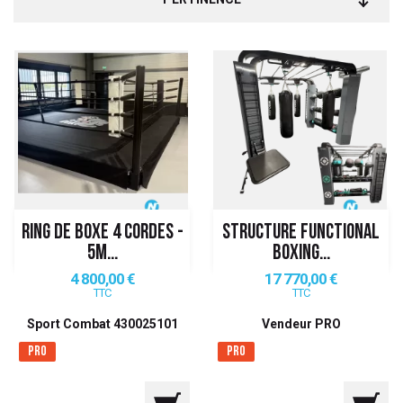
RING DE BOXE 4 CORDES -
STRUCTURE FUNCTIONAL
5M...
BOXING...
Prix
Prix
4 800,00 €
17 770,00 €
TTC
TTC
Sport Combat 430025101
Vendeur PRO
Pro
Pro