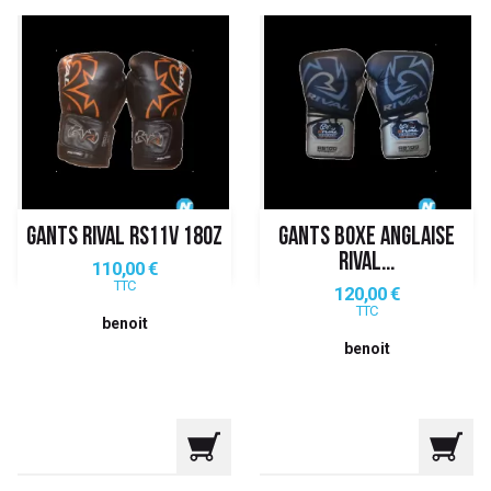
GANTS RIVAL RS11V 18OZ
GANTS BOXE ANGLAISE
RIVAL...
Prix
110,00 €
TTC
Prix
120,00 €
TTC
benoit
benoit