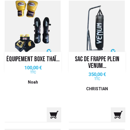
ÉQUIPEMENT BOXE THAÏ...
SAC DE FRAPPE PLEIN
VENUM...
Prix
100,00 €
TTC
Prix
350,00 €
TTC
Noah
CHRISTIAN