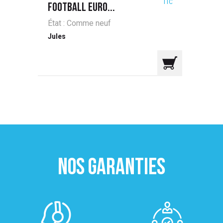
TTC
FOOTBALL EURO...
État : Comme neuf
Jules
NOS GARANTIES