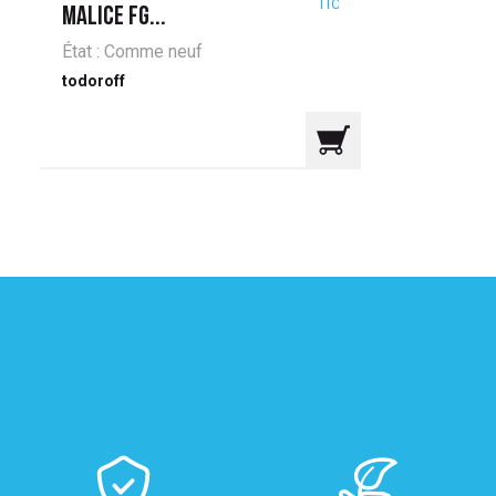
TTC
MALICE FG...
État : Comme neuf
todoroff