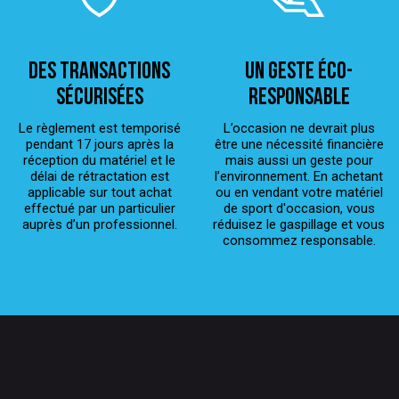
Des transactions
Un geste éco-
sécurisées
responsable
Le règlement est temporisé
L’occasion ne devrait plus
pendant 17 jours après la
être une nécessité financière
réception du matériel et le
mais aussi un geste pour
délai de rétractation est
l’environnement. En achetant
applicable sur tout achat
ou en vendant votre matériel
effectué par un particulier
de sport d'occasion, vous
auprès d’un professionnel.
réduisez le gaspillage et vous
consommez responsable.