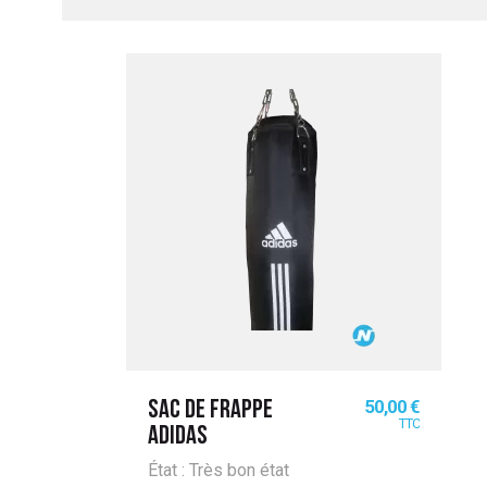
UITATION
Prix
50,00 €
SAC DE FRAPPE
TTC
ADIDAS
État : Très bon état