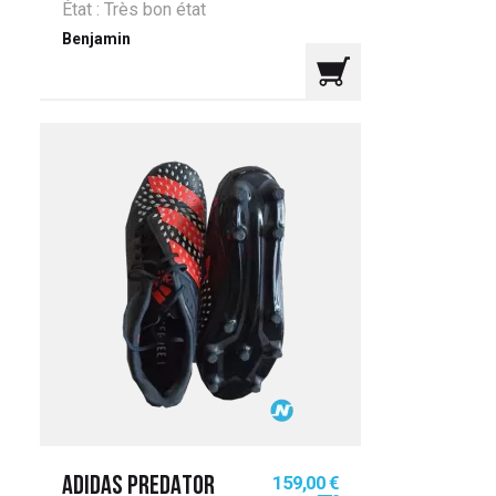
État : Très bon état
Benjamin
Prix
159,00 €
ADIDAS PREDATOR