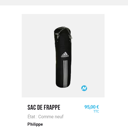
Prix
95,00 €
SAC DE FRAPPE
TTC
État : Comme neuf
Philippe