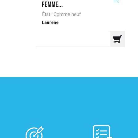
TTC
FEMME...
État : Comme neuf
Laurène