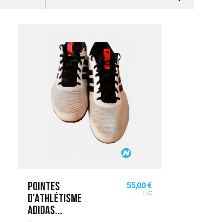
Prix
55,00 €
POINTES
TTC
D'ATHLÉTISME
ADIDAS...