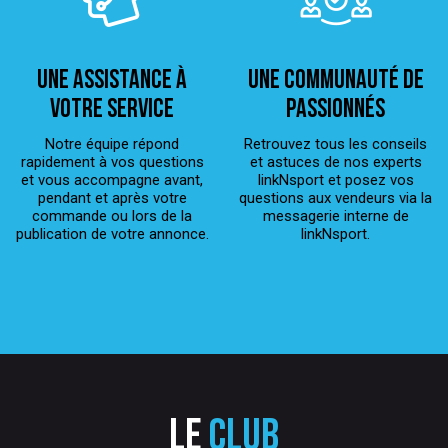
Une assistance à
Une Communauté de
votre service
passionnés
Notre équipe répond
Retrouvez tous les conseils
rapidement à vos questions
et astuces de nos experts
et vous accompagne avant,
linkNsport et posez vos
pendant et après votre
questions aux vendeurs via la
commande ou lors de la
messagerie interne de
publication de votre annonce.
linkNsport.
Le
club