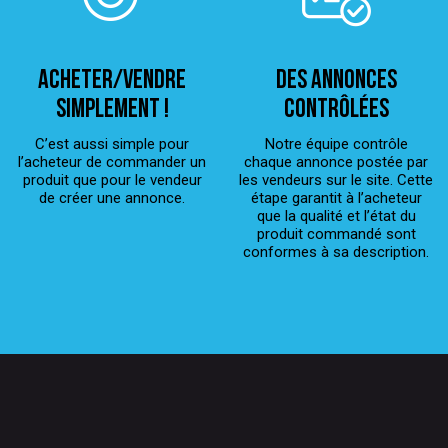
ACHETER/VENDRE
Des annonces
simplement !
contrôlées
C’est aussi simple pour
Notre équipe contrôle
l’acheteur de commander un
chaque annonce postée par
produit que pour le vendeur
les vendeurs sur le site. Cette
de créer une annonce.
étape garantit à l’acheteur
que la qualité et l’état du
produit commandé sont
conformes à sa description.