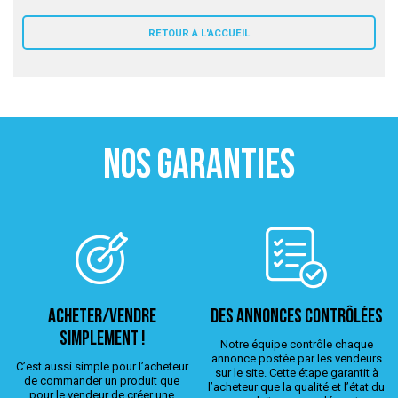
 ANTIGASPI
RETOUR À L'ACCUEIL
S DE COMBAT
S DE RAQUETTE
NOS GARANTIES
ACHETER/VENDRE
Des annonces contrôlées
simplement !
Notre équipe contrôle chaque
annonce postée par les vendeurs
C’est aussi simple pour l’acheteur
sur le site. Cette étape garantit à
de commander un produit que
l’acheteur que la qualité et l’état du
pour le vendeur de créer une