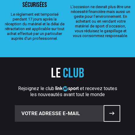
sécurisées
L’occasion ne devrait plus être une
nécessité financière mais aussi un
Le règlement est temporisé
geste pour l’environnement. En
pendant 17 jours après la
achetant ou en vendant votre
réception du matériel et le délai de
matériel de sport d'occasion,
rétractation est applicable sur tout
vous réduisez le gaspillage et
achat effectué par un particulier
vous consommez responsable.
auprès d’un professionnel.
Le
club
Rejoignez le club
et recevez toutes
les nouveautés avant tout le monde