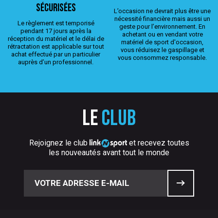
sécurisées
L’occasion ne devrait plus être une
nécessité financière mais aussi un
Le règlement est temporisé
geste pour l’environnement. En
pendant 17 jours après la
achetant ou en vendant votre
réception du matériel et le délai de
matériel de sport d'occasion,
rétractation est applicable sur tout
vous réduisez le gaspillage et
achat effectué par un particulier
vous consommez responsable.
auprès d’un professionnel.
Le
club
Rejoignez le club
et recevez toutes
les nouveautés avant tout le monde