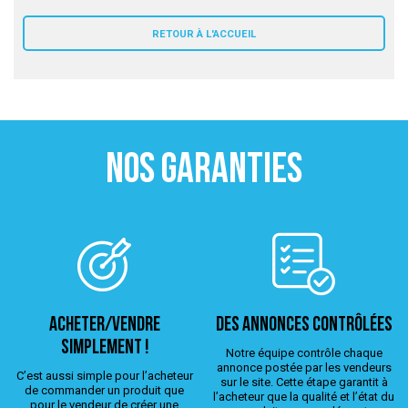
 ANTIGASPI
RETOUR À L'ACCUEIL
S DE COMBAT
S DE RAQUETTE
NOS GARANTIES
ACHETER/VENDRE
Des annonces contrôlées
simplement !
Notre équipe contrôle chaque
annonce postée par les vendeurs
C’est aussi simple pour l’acheteur
sur le site. Cette étape garantit à
de commander un produit que
l’acheteur que la qualité et l’état du
pour le vendeur de créer une