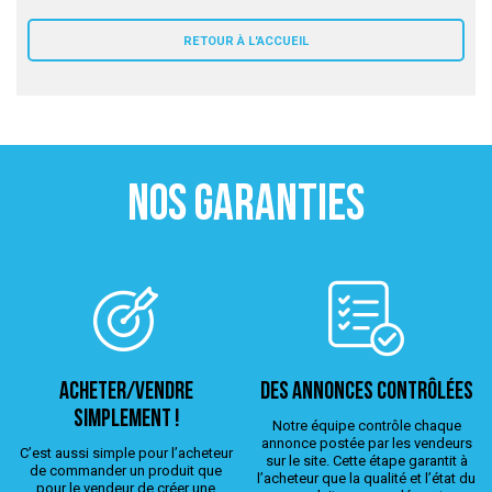
 ANTIGASPI
RETOUR À L'ACCUEIL
S DE COMBAT
S DE RAQUETTE
NOS GARANTIES
ACHETER/VENDRE
Des annonces contrôlées
simplement !
Notre équipe contrôle chaque
annonce postée par les vendeurs
C’est aussi simple pour l’acheteur
sur le site. Cette étape garantit à
de commander un produit que
l’acheteur que la qualité et l’état du
pour le vendeur de créer une