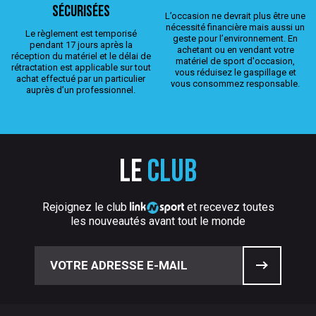
sécurisées
L’occasion ne devrait plus être une
nécessité financière mais aussi un
Le règlement est temporisé
geste pour l’environnement. En
pendant 17 jours après la
achetant ou en vendant votre
réception du matériel et le délai de
matériel de sport d'occasion,
rétractation est applicable sur tout
vous réduisez le gaspillage et
achat effectué par un particulier
vous consommez responsable.
auprès d’un professionnel.
Le
club
Rejoignez le club
et recevez toutes
les nouveautés avant tout le monde