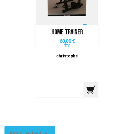
 ANTIGASPI
S DE COMBAT
HOME TRAINER
S DE RAQUETTE
Prix
60,00 €
TTC
christophe

Retour en haut