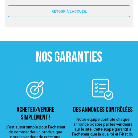
 ANTIGASPI
RETOUR À L'ACCUEIL
S DE COMBAT
S DE RAQUETTE
NOS GARANTIES
ACHETER/VENDRE
Des annonces contrôlées
simplement !
Notre équipe contrôle chaque
annonce postée par les vendeurs
C’est aussi simple pour l’acheteur
sur le site. Cette étape garantit à
de commander un produit que
l’acheteur que la qualité et l’état du
pour le vendeur de créer une