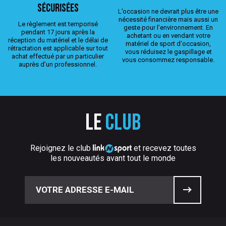
sécurisées
L’occasion ne devrait plus être une
nécessité financière mais aussi un
Le règlement est temporisé
geste pour l’environnement. En
pendant 17 jours après la
achetant ou en vendant votre
réception du matériel et le délai de
matériel de sport d'occasion,
rétractation est applicable sur tout
vous réduisez le gaspillage et
achat effectué par un particulier
vous consommez responsable.
auprès d’un professionnel.
Le
club
Rejoignez le club
et recevez toutes
les nouveautés avant tout le monde