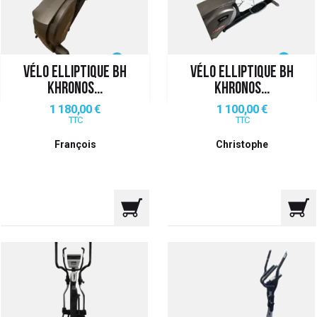
VÉLO ELLIPTIQUE BH
VÉLO ELLIPTIQUE BH
KHRONOS...
KHRONOS...
Prix
Prix
1 180,00 €
1 100,00 €
TTC
TTC
François
Christophe