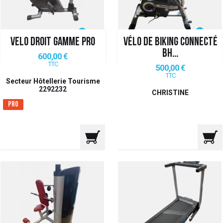
VELO DROIT GAMME PRO
VÉLO DE BIKING CONNECTÉ
BH...
Prix
600,00 €
TTC
Prix
500,00 €
TTC
Secteur Hôtellerie Tourisme
2292232
CHRISTINE
Pro