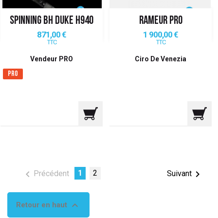
SPINNING BH DUKE H940
RAMEUR PRO
Prix
Prix
871,00 €
1 900,00 €
TTC
TTC
Vendeur PRO
Ciro De Venezia
Pro

1
2

Précédent
Suivant

Retour en haut