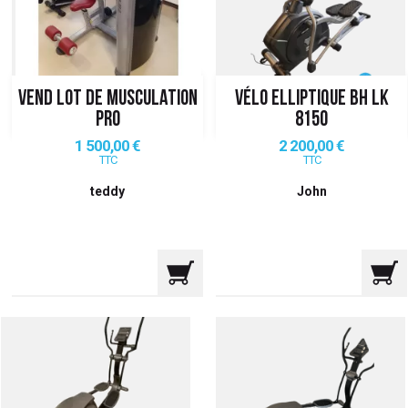
 ANTIGASPI
S DE COMBAT
VEND LOT DE MUSCULATION
VÉLO ELLIPTIQUE BH LK
S DE RAQUETTE
PRO
8150
Prix
Prix
1 500,00 €
2 200,00 €
TTC
TTC
teddy
John