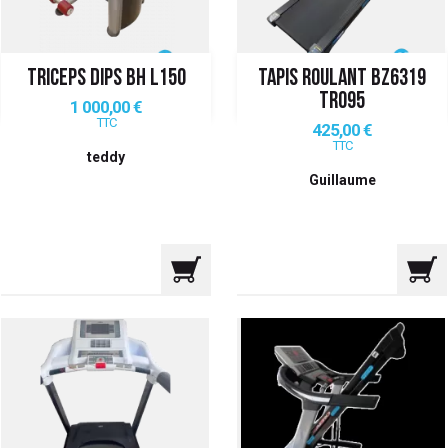
TRICEPS DIPS BH L150
TAPIS ROULANT BZ6319
TR095
Prix
1 000,00 €
TTC
Prix
425,00 €
TTC
teddy
Guillaume