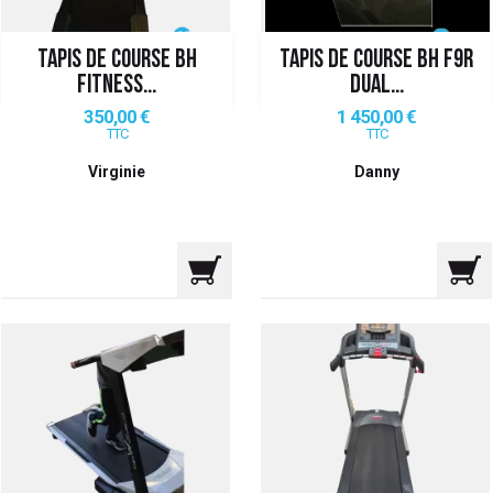
TAPIS DE COURSE BH
TAPIS DE COURSE BH F9R
FITNESS...
DUAL...
Prix
Prix
350,00 €
1 450,00 €
TTC
TTC
Virginie
Danny