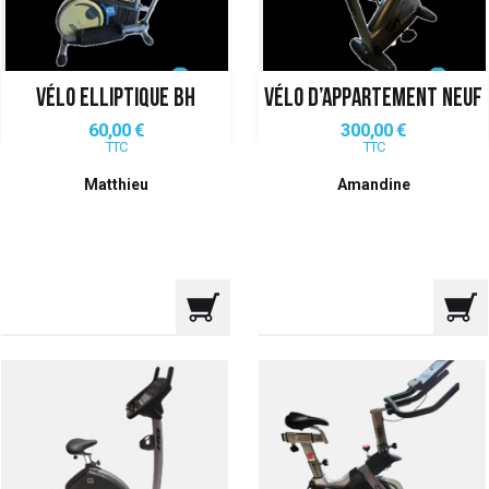
VÉLO ELLIPTIQUE BH
VÉLO D’APPARTEMENT NEUF
Prix
Prix
60,00 €
300,00 €
TTC
TTC
Matthieu
Amandine