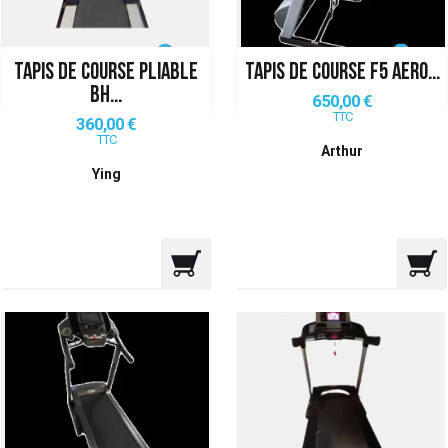
TAPIS DE COURSE PLIABLE
TAPIS DE COURSE F5 AERO...
BH...
Prix
650,00 €
TTC
Prix
360,00 €
TTC
Arthur
Ying