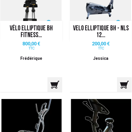
VÉLO ELLIPTIQUE BH
VELO ELLIPTIQUE BH - NLS
FITNESS...
12...
Prix
Prix
800,00 €
200,00 €
TTC
TTC
Frédérique
Jessica