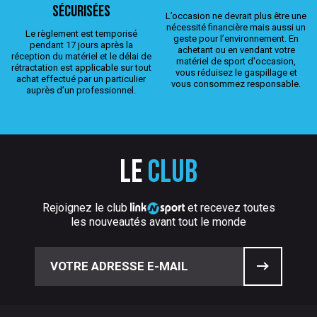
sécurisées
L’occasion ne devrait plus être une
nécessité financière mais aussi un
Le règlement est temporisé
geste pour l’environnement. En
pendant 17 jours après la
achetant ou en vendant votre
réception du matériel et le délai de
matériel de sport d'occasion,
rétractation est applicable sur tout
vous réduisez le gaspillage et
achat effectué par un particulier
vous consommez responsable.
auprès d’un professionnel.
Le
club
Rejoignez le club
et recevez toutes
les nouveautés avant tout le monde