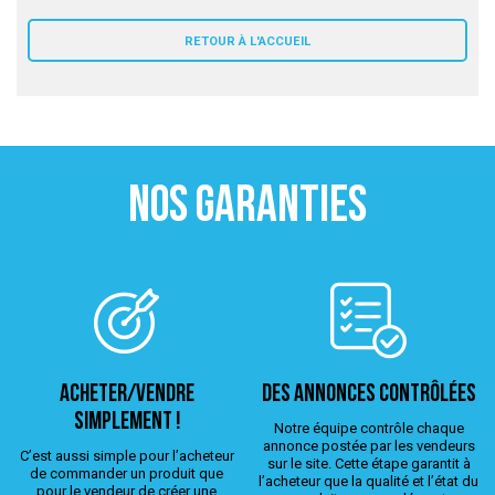
 ANTIGASPI
RETOUR À L'ACCUEIL
S DE COMBAT
S DE RAQUETTE
NOS GARANTIES
ACHETER/VENDRE
Des annonces contrôlées
simplement !
Notre équipe contrôle chaque
annonce postée par les vendeurs
C’est aussi simple pour l’acheteur
sur le site. Cette étape garantit à
de commander un produit que
l’acheteur que la qualité et l’état du
pour le vendeur de créer une