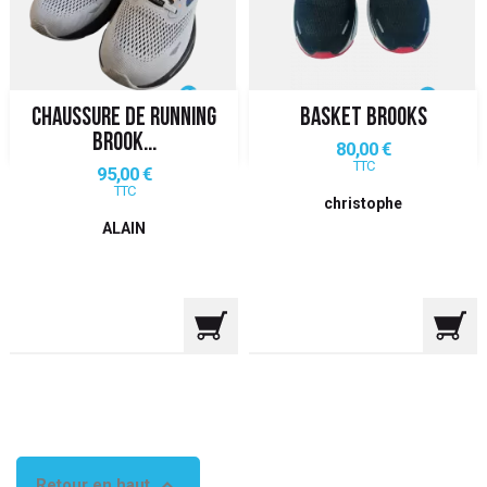
 ANTIGASPI
S DE COMBAT
CHAUSSURE DE RUNNING
BASKET BROOKS
S DE RAQUETTE
BROOK...
Prix
80,00 €
TTC
Prix
95,00 €
TTC
christophe
ALAIN

Retour en haut