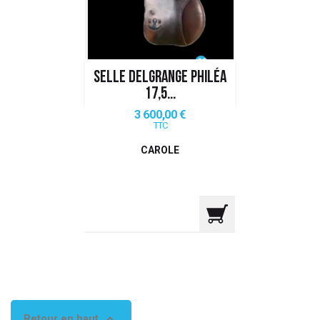
 ANTIGASPI
S DE COMBAT
SELLE DELGRANGE PHILÉA
S DE RAQUETTE
17,5...
Prix
3 600,00 €
TTC
CAROLE

Retour en haut