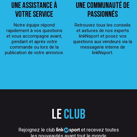
Une assistance à
Une Communauté de
votre service
passionnés
Notre équipe répond
Retrouvez tous les conseils
rapidement à vos questions
et astuces de nos experts
et vous accompagne avant,
linkNsport et posez vos
pendant et après votre
questions aux vendeurs via la
commande ou lors de la
messagerie interne de
publication de votre annonce.
linkNsport.
Le
club
Rejoignez le club
et recevez toutes
les nouveautés avant tout le monde