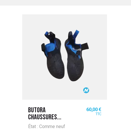
Prix
60,00 €
BUTORA
TTC
CHAUSSURES...
État : Comme neuf