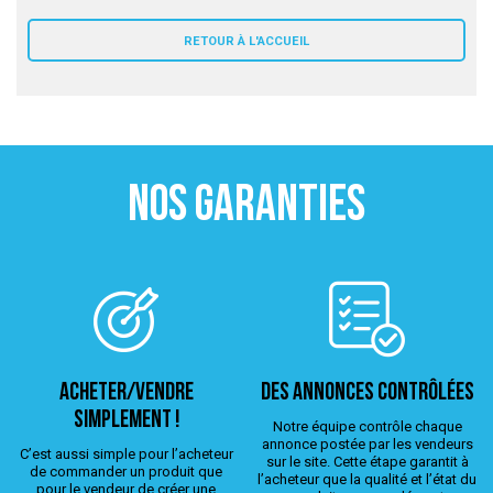
 ANTIGASPI
RETOUR À L'ACCUEIL
S DE COMBAT
S DE RAQUETTE
NOS GARANTIES
ACHETER/VENDRE
Des annonces contrôlées
simplement !
Notre équipe contrôle chaque
annonce postée par les vendeurs
C’est aussi simple pour l’acheteur
sur le site. Cette étape garantit à
de commander un produit que
l’acheteur que la qualité et l’état du
pour le vendeur de créer une