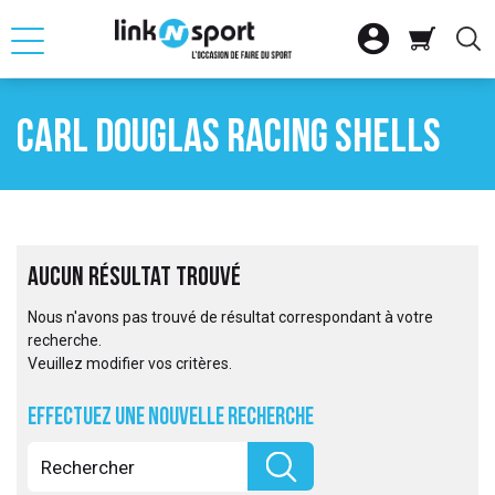







OUR
RETOUR
RETOUR
RETOUR
RETOUR
RETOUR
RETOUR
Carl Douglas Racing Shells

ATION
SELLE D'EQUITAT
SKI ALPIN
CLUB
FITNESS CARDIO
VTT
VOILE

ACCESSOIRES
SKI NORDIQUE
SAC
MUSCULATION
VELO DE ROUTE
BATEAU PLAISAN

SNOWBOARD
CHARIOT
VELO URBAIN ET 
GLISSE
Aucun résultat trouvé

SS MUSCU
AUTRES MATERIEL
ACCESSOIRES DE
VELO ELECTRIQU
ACCESSOIRES NA
Nous n'avons pas trouvé de résultat correspondant à votre

SME
LOT SKIS
ACCESSOIRES DE
recherche.
Veuillez modifier vos critères.

QUE
VELO ENFANT
Effectuez une nouvelle recherche
S
SPORT