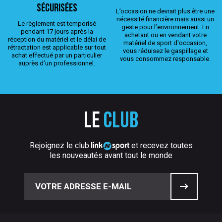
sécurisées
L’occasion ne devrait plus être une
nécessité financière mais aussi un
Le règlement est temporisé
geste pour l’environnement. En
pendant 17 jours après la
achetant ou en vendant votre
réception du matériel et le délai de
matériel de sport d'occasion,
rétractation est applicable sur tout
vous réduisez le gaspillage et
achat effectué par un particulier
vous consommez responsable.
auprès d’un professionnel.
Le
club
Rejoignez le club
et recevez toutes
les nouveautés avant tout le monde