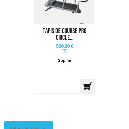
 ANTIGASPI
S DE COMBAT
TAPIS DE COURSE PRO
S DE RAQUETTE
CIRCLE...
Prix
500,00 €
TTC
Sophie

Retour en haut