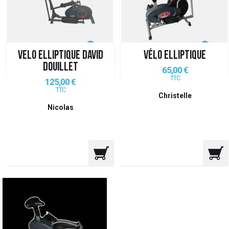
 ANTIGASPI
S DE COMBAT
VELO ELLIPTIQUE DAVID
VÉLO ELLIPTIQUE
S DE RAQUETTE
DOUILLET
Prix
65,00 €
TTC
Prix
125,00 €
TTC
Christelle
Nicolas