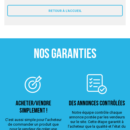
 ANTIGASPI
RETOUR À L'ACCUEIL
S DE COMBAT
S DE RAQUETTE
NOS GARANTIES
ACHETER/VENDRE
Des annonces contrôlées
simplement !
Notre équipe contrôle chaque
annonce postée par les vendeurs
C’est aussi simple pour l’acheteur
sur le site. Cette étape garantit à
de commander un produit que
l’acheteur que la qualité et l’état du
pour le vendeur de créer une