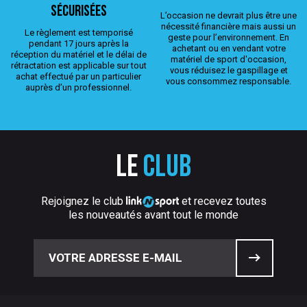
sécurisées
L’occasion ne devrait plus être une
nécessité financière mais aussi un
Le règlement est temporisé
geste pour l’environnement. En
pendant 17 jours après la
achetant ou en vendant votre
réception du matériel et le délai de
matériel de sport d'occasion,
rétractation est applicable sur tout
vous réduisez le gaspillage et
achat effectué par un particulier
vous consommez responsable.
auprès d’un professionnel.
Le
club
Rejoignez le club
et recevez toutes
les nouveautés avant tout le monde