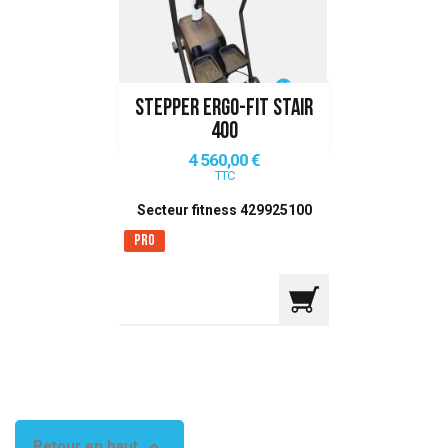
 ANTIGASPI
S DE COMBAT
STEPPER ERGO-FIT STAIR
S DE RAQUETTE
400
Prix
4 560,00 €
TTC
Secteur fitness 429925100
Pro

Retour en haut