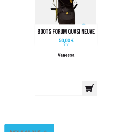
 ANTIGASPI
S DE COMBAT
BOOTS FORUM QUASI NEUVE
S DE RAQUETTE
Prix
50,00 €
TTC
Vanessa

Retour en haut