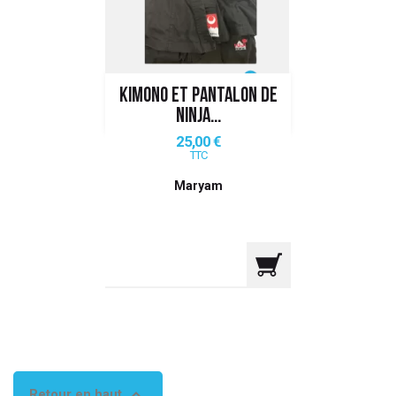
 ANTIGASPI
S DE COMBAT
KIMONO ET PANTALON DE
S DE RAQUETTE
NINJA...
Prix
25,00 €
TTC
Maryam

Retour en haut