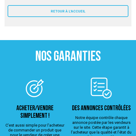
 ANTIGASPI
RETOUR À L'ACCUEIL
S DE COMBAT
S DE RAQUETTE
NOS GARANTIES
ACHETER/VENDRE
Des annonces contrôlées
simplement !
Notre équipe contrôle chaque
annonce postée par les vendeurs
C’est aussi simple pour l’acheteur
sur le site. Cette étape garantit à
de commander un produit que
l’acheteur que la qualité et l’état du
pour le vendeur de créer une