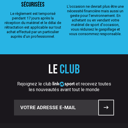
sécurisées
L’occasion ne devrait plus être une
nécessité financière mais aussi un
Le règlement est temporisé
geste pour l’environnement. En
pendant 17 jours après la
achetant ou en vendant votre
réception du matériel et le délai de
matériel de sport d'occasion,
rétractation est applicable sur tout
vous réduisez le gaspillage et
achat effectué par un particulier
vous consommez responsable.
auprès d’un professionnel.
Le
club
Rejoignez le club
et recevez toutes
les nouveautés avant tout le monde