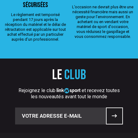
sécurisées
L’occasion ne devrait plus être une
nécessité financière mais aussi un
Le règlement est temporisé
geste pour l’environnement. En
pendant 17 jours après la
achetant ou en vendant votre
réception du matériel et le délai de
matériel de sport d'occasion,
rétractation est applicable sur tout
vous réduisez le gaspillage et
achat effectué par un particulier
vous consommez responsable.
auprès d’un professionnel.
Le
club
Rejoignez le club
et recevez toutes
les nouveautés avant tout le monde