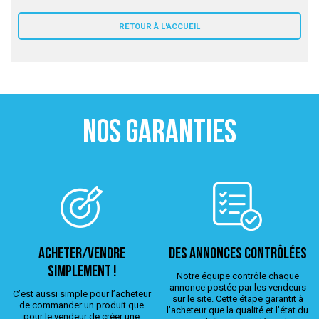
 ANTIGASPI
RETOUR À L'ACCUEIL
S DE COMBAT
S DE RAQUETTE
NOS GARANTIES
ACHETER/VENDRE
Des annonces contrôlées
simplement !
Notre équipe contrôle chaque
annonce postée par les vendeurs
C’est aussi simple pour l’acheteur
sur le site. Cette étape garantit à
de commander un produit que
l’acheteur que la qualité et l’état du
pour le vendeur de créer une