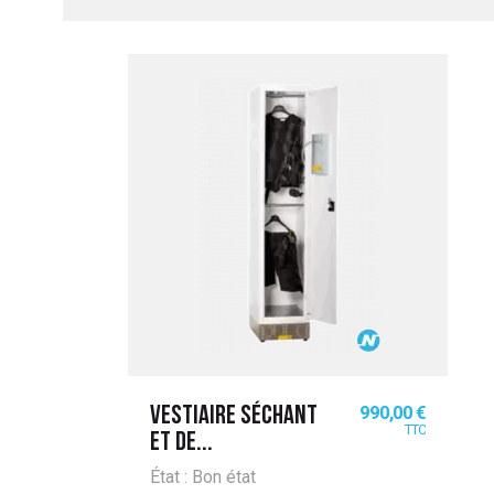
UITATION
Prix
990,00 €
VESTIAIRE SÉCHANT
TTC
ET DE...
État : Bon état