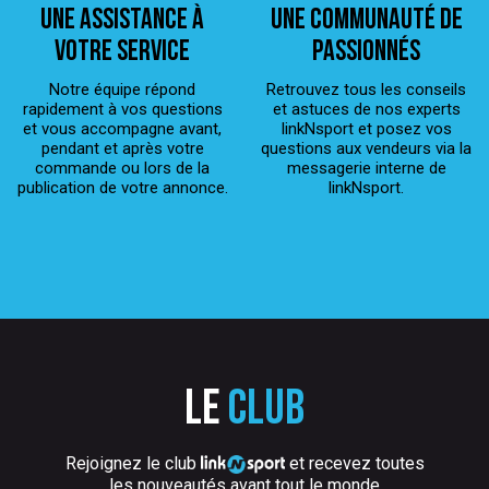
Une assistance à
Une Communauté de
votre service
passionnés
Notre équipe répond
Retrouvez tous les conseils
rapidement à vos questions
et astuces de nos experts
et vous accompagne avant,
linkNsport et posez vos
pendant et après votre
questions aux vendeurs via la
commande ou lors de la
messagerie interne de
publication de votre annonce.
linkNsport.
Le
club
Rejoignez le club
et recevez toutes
les nouveautés avant tout le monde