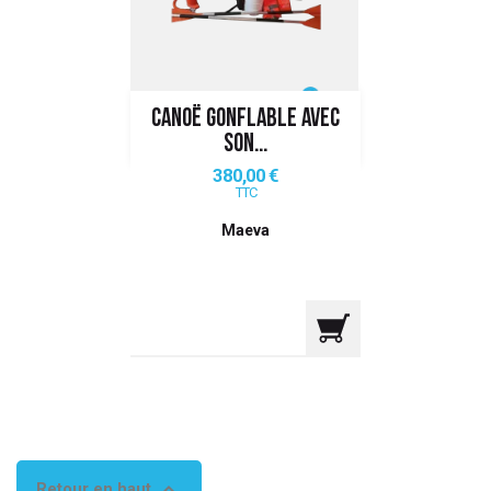
 ANTIGASPI
S DE COMBAT
CANOË GONFLABLE AVEC
S DE RAQUETTE
SON...
Prix
380,00 €
TTC
Maeva

Retour en haut