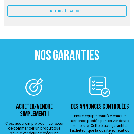
 ANTIGASPI
RETOUR À L'ACCUEIL
S DE COMBAT
S DE RAQUETTE
NOS GARANTIES
ACHETER/VENDRE
Des annonces contrôlées
simplement !
Notre équipe contrôle chaque
annonce postée par les vendeurs
C’est aussi simple pour l’acheteur
sur le site. Cette étape garantit à
de commander un produit que
l’acheteur que la qualité et l’état du
pour le vendeur de créer une