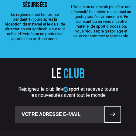
sécurisées
L’occasion ne devrait plus être une
nécessité financière mais aussi un
Le règlement est temporisé
geste pour l’environnement. En
pendant 17 jours après la
achetant ou en vendant votre
réception du matériel et le délai de
matériel de sport d'occasion,
rétractation est applicable sur tout
vous réduisez le gaspillage et
achat effectué par un particulier
vous consommez responsable.
auprès d’un professionnel.
Le
club
Rejoignez le club
et recevez toutes
les nouveautés avant tout le monde