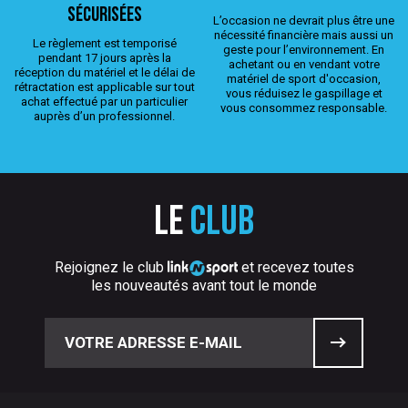
sécurisées
L’occasion ne devrait plus être une
nécessité financière mais aussi un
Le règlement est temporisé
geste pour l’environnement. En
pendant 17 jours après la
achetant ou en vendant votre
réception du matériel et le délai de
matériel de sport d'occasion,
rétractation est applicable sur tout
vous réduisez le gaspillage et
achat effectué par un particulier
vous consommez responsable.
auprès d’un professionnel.
Le
club
Rejoignez le club
et recevez toutes
les nouveautés avant tout le monde