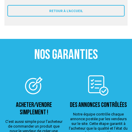
 ANTIGASPI
RETOUR À L'ACCUEIL
S DE COMBAT
S DE RAQUETTE
NOS GARANTIES
ACHETER/VENDRE
Des annonces contrôlées
simplement !
Notre équipe contrôle chaque
annonce postée par les vendeurs
C’est aussi simple pour l’acheteur
sur le site. Cette étape garantit à
de commander un produit que
l’acheteur que la qualité et l’état du
pour le vendeur de créer une