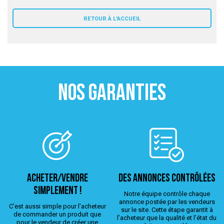
 ANTIGASPI
RETOUR À L'ACCUEIL
S DE COMBAT
S DE RAQUETTE
NOS GARANTIES
ACHETER/VENDRE
Des annonces contrôlées
simplement !
Notre équipe contrôle chaque
annonce postée par les vendeurs
C’est aussi simple pour l’acheteur
sur le site. Cette étape garantit à
de commander un produit que
l’acheteur que la qualité et l’état du
pour le vendeur de créer une