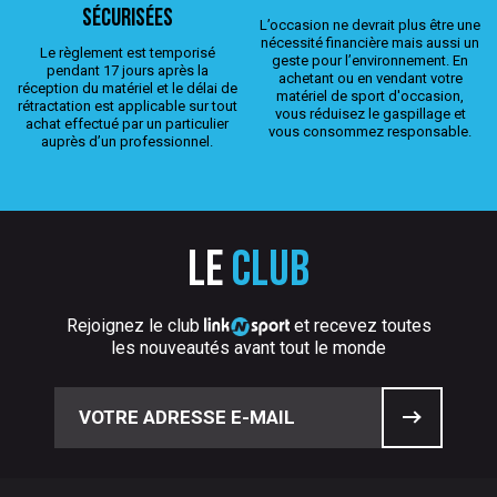
sécurisées
L’occasion ne devrait plus être une
nécessité financière mais aussi un
Le règlement est temporisé
geste pour l’environnement. En
pendant 17 jours après la
achetant ou en vendant votre
réception du matériel et le délai de
matériel de sport d'occasion,
rétractation est applicable sur tout
vous réduisez le gaspillage et
achat effectué par un particulier
vous consommez responsable.
auprès d’un professionnel.
Le
club
Rejoignez le club
et recevez toutes
les nouveautés avant tout le monde