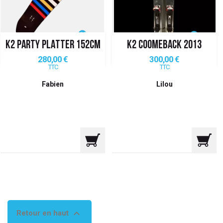
K2 PARTY PLATTER 152CM
K2 COOMEBACK 2013
Prix
Prix
280,00 €
300,00 €
TTC
TTC
Fabien
Lilou

Retour en haut