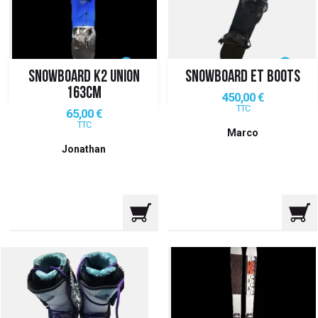
 ANTIGASPI
S DE COMBAT
SNOWBOARD K2 UNION
SNOWBOARD ET BOOTS
S DE RAQUETTE
163CM
Prix
450,00 €
TTC
Prix
65,00 €
TTC
Marco
Jonathan