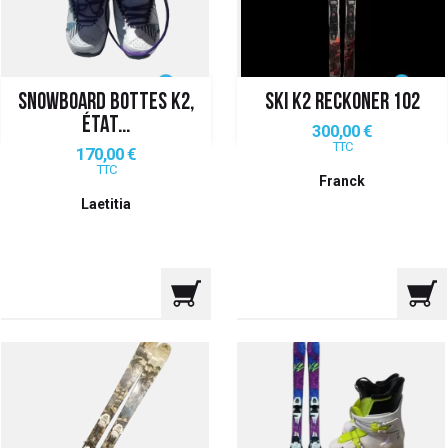
SNOWBOARD BOTTES K2,
SKI K2 RECKONER 102
ÉTAT...
Prix
300,00 €
TTC
Prix
170,00 €
TTC
Franck
Laetitia