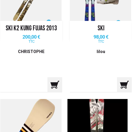
SKI K2 KUNG FUJAS 2013
SKI
Prix
Prix
200,00 €
98,00 €
TTC
TTC
CHRISTOPHE
lilou