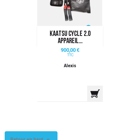
 ANTIGASPI
S DE COMBAT
KAATSU CYCLE 2.0
S DE RAQUETTE
APPAREIL...
Prix
900,00 €
TTC
Alexis

Retour en haut