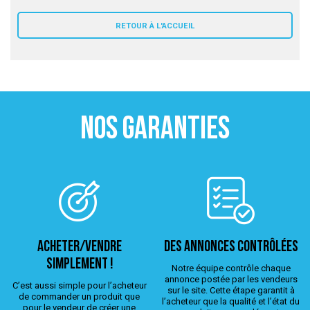
 ANTIGASPI
RETOUR À L'ACCUEIL
S DE COMBAT
S DE RAQUETTE
NOS GARANTIES
ACHETER/VENDRE
Des annonces contrôlées
simplement !
Notre équipe contrôle chaque
annonce postée par les vendeurs
C’est aussi simple pour l’acheteur
sur le site. Cette étape garantit à
de commander un produit que
l’acheteur que la qualité et l’état du
pour le vendeur de créer une