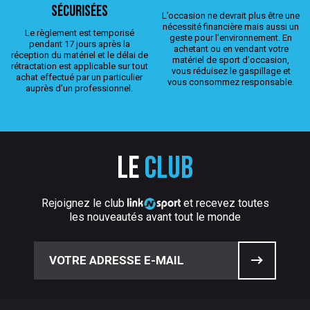
sécurisées
L’occasion ne devrait plus être une
nécessité financière mais aussi un
Le règlement est temporisé
geste pour l’environnement. En
pendant 17 jours après la
achetant ou en vendant votre
réception du matériel et le délai de
matériel de sport d'occasion,
rétractation est applicable sur tout
vous réduisez le gaspillage et
achat effectué par un particulier
vous consommez responsable.
auprès d’un professionnel.
Le
club
Rejoignez le club
et recevez toutes
les nouveautés avant tout le monde