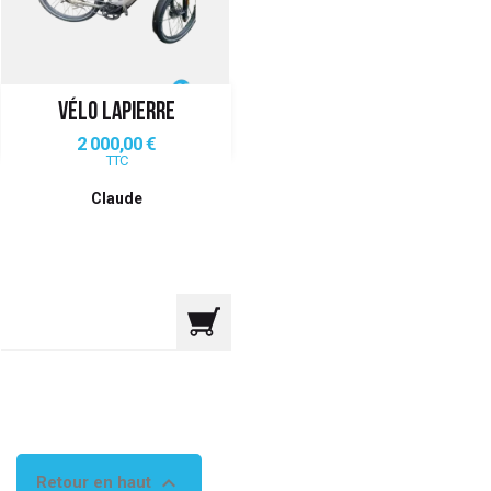
VÉLO LAPIERRE
Prix
2 000,00 €
TTC
Claude

Retour en haut