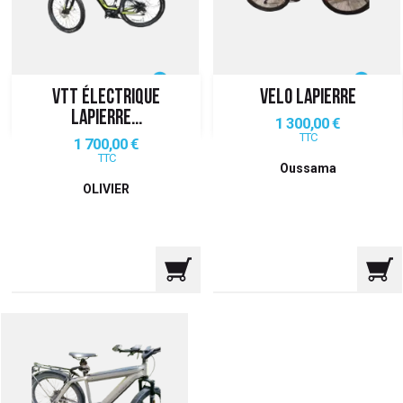
 ANTIGASPI
S DE COMBAT
VTT ÉLECTRIQUE
VELO LAPIERRE
S DE RAQUETTE
LAPIERRE...
Prix
1 300,00 €
TTC
Prix
1 700,00 €
TTC
Oussama
OLIVIER