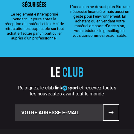
sécurisées
L’occasion ne devrait plus être une
nécessité financière mais aussi un
Le règlement est temporisé
geste pour l’environnement. En
pendant 17 jours après la
achetant ou en vendant votre
réception du matériel et le délai de
matériel de sport d'occasion,
rétractation est applicable sur tout
vous réduisez le gaspillage et
achat effectué par un particulier
vous consommez responsable.
auprès d’un professionnel.
Le
club
Rejoignez le club
et recevez toutes
les nouveautés avant tout le monde