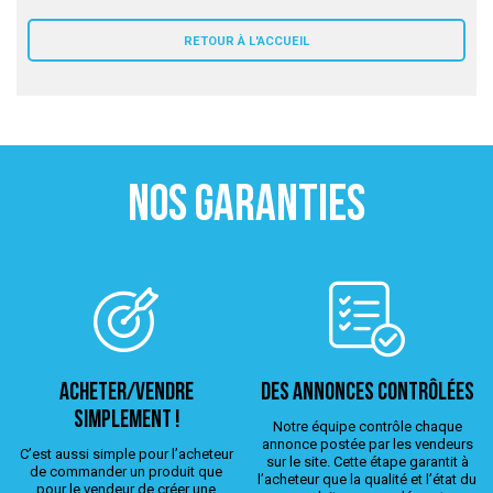
 ANTIGASPI
RETOUR À L'ACCUEIL
S DE COMBAT
S DE RAQUETTE
NOS GARANTIES
ACHETER/VENDRE
Des annonces contrôlées
simplement !
Notre équipe contrôle chaque
annonce postée par les vendeurs
C’est aussi simple pour l’acheteur
sur le site. Cette étape garantit à
de commander un produit que
l’acheteur que la qualité et l’état du
pour le vendeur de créer une