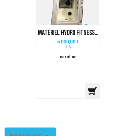
 ANTIGASPI
S DE COMBAT
MATÉRIEL HYDRO FITNESS...
S DE RAQUETTE
Prix
5 000,00 €
TTC
caroline

Retour en haut