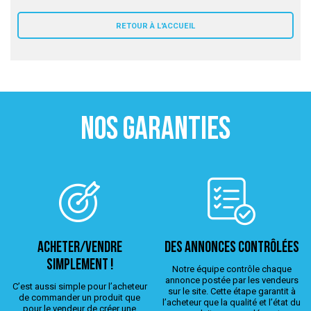
 ANTIGASPI
RETOUR À L'ACCUEIL
S DE COMBAT
S DE RAQUETTE
NOS GARANTIES
ACHETER/VENDRE
Des annonces contrôlées
simplement !
Notre équipe contrôle chaque
annonce postée par les vendeurs
C’est aussi simple pour l’acheteur
sur le site. Cette étape garantit à
de commander un produit que
l’acheteur que la qualité et l’état du
pour le vendeur de créer une