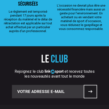
sécurisées
L’occasion ne devrait plus être une
nécessité financière mais aussi un
Le règlement est temporisé
geste pour l’environnement. En
pendant 17 jours après la
achetant ou en vendant votre
réception du matériel et le délai de
matériel de sport d'occasion,
rétractation est applicable sur tout
vous réduisez le gaspillage et
achat effectué par un particulier
vous consommez responsable.
auprès d’un professionnel.
Le
club
Rejoignez le club
et recevez toutes
les nouveautés avant tout le monde