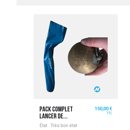
UITATION
Prix
150,00 €
PACK COMPLET
TTC
LANCER DE...
État : Très bon état