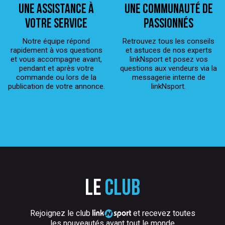
Une assistance à
Une Communauté de
votre service
passionnés
Notre équipe répond
Retrouvez tous les conseils
rapidement à vos questions
et astuces de nos experts
et vous accompagne avant,
linkNsport et posez vos
pendant et après votre
questions aux vendeurs via la
commande ou lors de la
messagerie interne de
publication de votre annonce.
linkNsport.
Le
club
Rejoignez le club
et recevez toutes
les nouveautés avant tout le monde